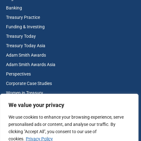
Banking
Treasury Practice
Funding & Investing
Treasury Today
Treasury Today Asia
Adam Smith Awards
Adam Smith Awards Asia
Perspectives
Corporate Case Studies
Women in Treasury
Cash & Liquidity Management
We value your privacy
Home
We use cookies to enhance your browsing experience, serve
Contact us
personalised ads or content, and analyse our traffic. By
Terms and Conditions
clicking "Accept All", you consent to our use of
cookies.
Privacy Policy