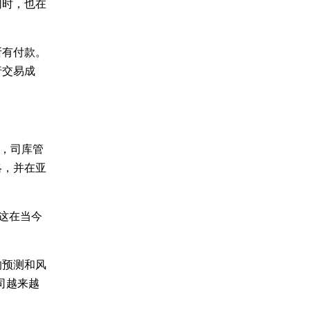
同时，也在
所有付款。
行交易成
为，司库管
略，并在亚
这在当今
的预测和风
司越来越