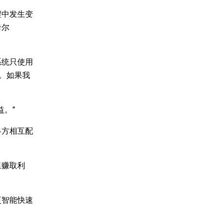
程中发生变
卡尔
系统只使用
人。如果我
。”
各方相互配
里赚取利
更智能快速