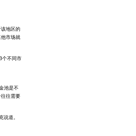
于该地区的
其他市场就
13个不同市
利
金池是不
合往往需要
克说道。