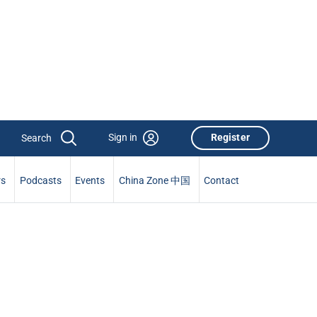
Sign in
Register
rs
Podcasts
Events
China Zone 中国
Contact