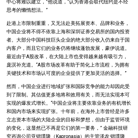
中心将难以建立，”他说道，“认为香港会取代纽约是不经
思考的懒惰想法。”
赴港上市限制重重，又无法赴美拓展资本、品牌和业务，
中国企业将不得不依靠上海和深圳证券交易所的国内投资
者。大部分中国科技巨头企业的绝大部分收入仍来自于国
内客户，而且它们的业务仍将继续蓬勃发展，豪伊说道。
最近由于A股改革，在大陆上市也变得越来越有吸引力，
庞溟补充道。“A股市场改革有助于简化上市流程，为拥有
关键技术和市场认可度的企业提供了更加灵活的选择。”
然而，中国企业进行地域扩张和国际竞争的能力却因此受
到了限制。其估值更多地将和效用有关，而无法实现本可
实现的爆发式增长。“中国企业将主要依靠业务的有机增长
和国内市场来实现扩张。十年前，在海外上市曾经是许多
立志资本市场的大陆企业的目标和梦想，但由于监管环境
的变化，这显然已不再是它们的第一要务，” 金融科技研
究咨询公司亚锴璞隆（Kapronasia）的主管泽农·锴璞隆