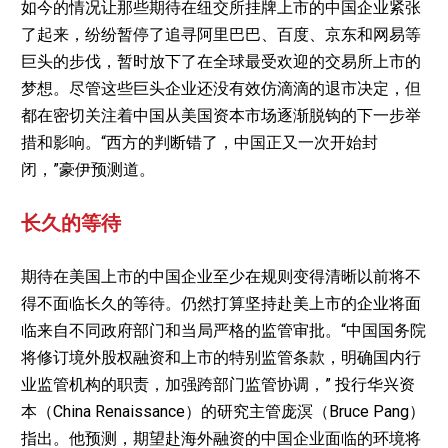
如今的情况让那些期待在纽交所挂牌上市的中国企业紧张
了起来，纷纷暂停了追寻阿里巴巴、百度、京东和网易等
巨头的步伐，暂时放下了在全球最受欢迎的交易所上市的
梦想。尽管这些巨头企业还没有效仿滴滴的退市决定，但
都在密切关注着中国从美国资本市场逐渐脱钩的下一步举
措和影响。“西方的判断错了，中国正又一次开始封
闭，”豪伊预测道。
长久的等待
期待在美国上市的中国企业至少在规则变得清晰以前将不
得不面临长久的等待。仍然打算坚持赴美上市的企业将面
临来自不同政府部门和当局严格的监管审批。“中国国务院
将修订境外股权融资和上市的特别监管条款，明确国内行
业监管机构的职责，加强跨部门监管协调，” 投行华兴资
本（China Renaissance）的研究主管庞溟（Bruce Pang）
指出。他预测，期望赴海外融资的中国企业面临的环境将