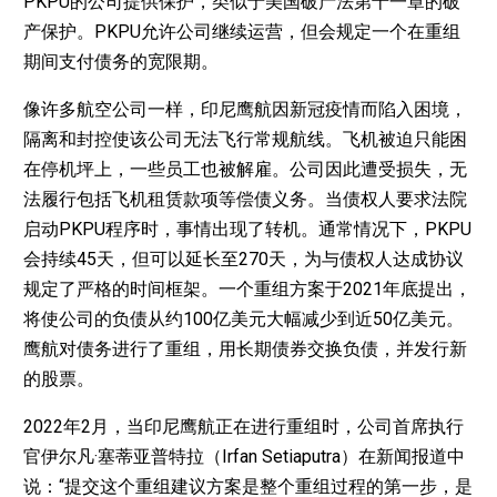
PKPU的公司提供保护，类似于美国破产法第十一章的破
产保护。PKPU允许公司继续运营，但会规定一个在重组
期间支付债务的宽限期。
像许多航空公司一样，印尼鹰航因新冠疫情而陷入困境，
隔离和封控使该公司无法飞行常规航线。飞机被迫只能困
在停机坪上，一些员工也被解雇。公司因此遭受损失，无
法履行包括飞机租赁款项等偿债义务。当债权人要求法院
启动PKPU程序时，事情出现了转机。通常情况下，PKPU
会持续45天，但可以延长至270天，为与债权人达成协议
规定了严格的时间框架。一个重组方案于2021年底提出，
将使公司的负债从约100亿美元大幅减少到近50亿美元。
鹰航对债务进行了重组，用长期债券交换负债，并发行新
的股票。
2022年2月，当印尼鹰航正在进行重组时，公司首席执行
官伊尔凡·塞蒂亚普特拉（Irfan Setiaputra）在新闻报道中
说：“提交这个重组建议方案是整个重组过程的第一步，是