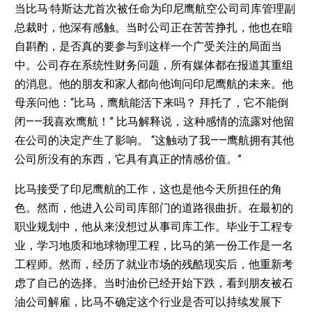
当比马·特斯达尤首次被任命为印尼鹰航空公司司库管理副
总裁时，他深有感触。当时公司正在苦苦挣扎，他也在暗
自斟酌，是否真的要参与到这样一个广受关注的局面当
中。公司存在系统性财务问题，所有媒体都在报道其重组
的消息。他的朋友和家人都向他询问印尼鹰航的未来。他
母亲问他：“比马，鹰航能活下来吗？ 拜托了，它不能倒
闭——我喜欢鹰航！” 比马解释说，这种感情的流露对他留
在公司的决定产生了影响。 “这触动了我——鹰航拥有其他
公司所没有的东西，它具有真正的情感价值。”
比马接受了印尼鹰航的工作，这也是他今天所担任的角
色。然而，他进入公司司库部门的道路很曲折。在最初的
职业规划中，他从来没想过从事司库工作。毕业于工程专
业，学习地质和地球物理工程，比马的第一份工作是一名
工程师。然而，经历了就业市场的残酷现实后，他重新考
虑了自己的选择。当时油价已经开始下跌，看到朋友被石
油公司解雇，比马不确定这个行业是否可以持续发展下