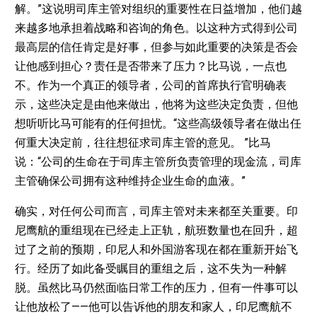
解。”这说明司库主管对组织的重要性在日益增加，他们越
来越多地承担着战略和咨询的角色。以这种方式得到公司
最高层的信任肯定是好事，但参与如此重要的决策是否会
让他感到担心？责任是否带来了压力？比马说，一点也
不。作为一个真正的领导者，公司的首席执行官明确表
示，这些决定是由他来做出，他将为这些决定负责，但他
想听听比马可能有的任何担忧。“这些高级领导者在做出任
何重大决定前，往往想征求司库主管的意见。 ”比马
说：“公司的生命在于司库主管所负责管理的现金流，司库
主管确保公司拥有这种维持企业生命的血液。”
确实，对任何公司而言，司库主管对未来都至关重要。印
尼鹰航的重组现在已经走上正轨，航班数量也在回升，超
过了之前的预期，印尼人和外国游客现在都在重新开始飞
行。经历了如此备受瞩目的重组之后，这不失为一种解
脱。虽然比马仍然面临日常工作的压力，但有一件事可以
让他放松了——他可以告诉他的朋友和家人，印尼鹰航不